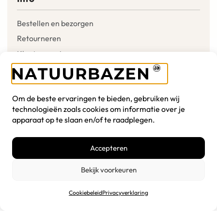
Bestellen en bezorgen
Retourneren
Klantenservice
Mijn account
Verlanglijst
Om de beste ervaringen te bieden, gebruiken wij
Winkelmandje
technologieën zoals cookies om informatie over je
apparaat op te slaan en/of te raadplegen.
Over ons
Accepteren
Onze missie
Algemene voorwaarden
Bekijk voorkeuren
Disclaimer
Cookiebeleid
Privacyverklaring
Cookiebeleid
Privacyverklaring