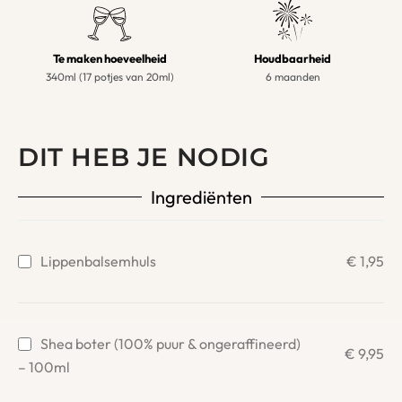
Te maken hoeveelheid
Houdbaarheid
340ml (17 potjes van 20ml)
6 maanden
DIT HEB JE NODIG
Ingrediënten
€
1,95
Lippenbalsemhuls
Shea boter (100% puur & ongeraffineerd)
€
9,95
– 100ml