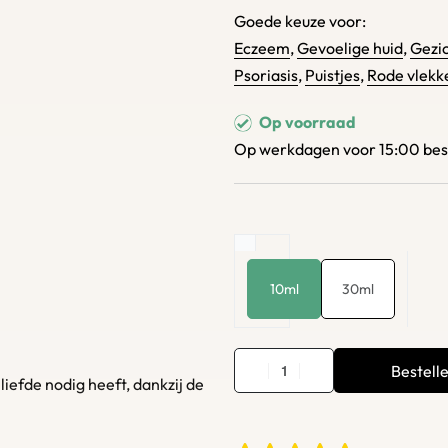
Goede keuze voor:
Eczeem
,
Gevoelige huid
,
Gezi
Psoriasis
,
Puistjes
,
Rode vlekk
Op voorraad
Op werkdagen voor 15:00 beste
10ml
30ml
Bestell
 liefde nodig heeft, dankzij de