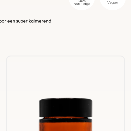
 voor een super kalmerend
om te zien hoe je huid reageert.
t op een koele, donkere
 rechtstreeks uit de natuur.
100% diervriendelijk.
 pesticiden, wat beter is voor
d om hun huidverzorgende en