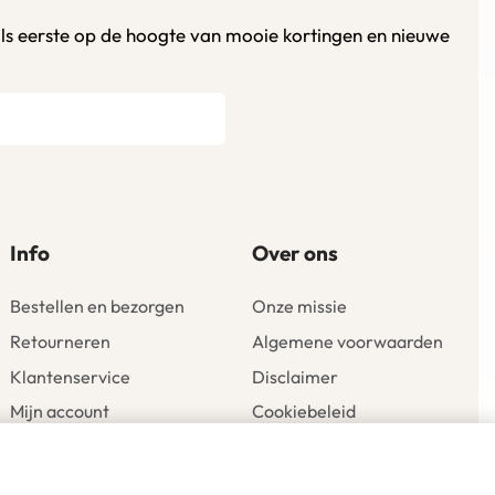
als eerste op de hoogte van mooie kortingen en nieuwe
Info
Over ons
Bestellen en bezorgen
Onze missie
Retourneren
Algemene voorwaarden
Klantenservice
Disclaimer
Mijn account
Cookiebeleid
Verlanglijst
Privacyverklaring
Toevoegen aan winkelwagen
Winkelmandje
Inspiratie