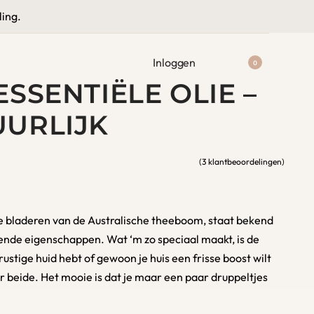
★★★★★
9.6 / 10
ling.
Inloggen
0
ESSENTIËLE OLIE –
UURLIJK
(
3
klantbeoordelingen)
Gewaardeerd
3
4.67
op 5 gebaseerd 
de bladeren van de Australische theeboom, staat bekend
sende eigenschappen. Wat ‘m zo speciaal maakt, is de
rustige huid hebt of gewoon je huis een frisse boost wilt
or beide. Het mooie is dat je maar een paar druppeltjes