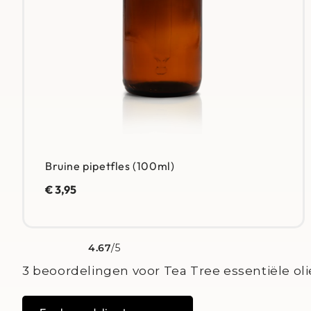
Bruine pipetfles (100ml)
€
3,95
4.67
/5
Gewaardeerd
3
4.67
op 5 gebaseerd op
klant waarderingen
3 beoordelingen voor
Tea Tree essentiële oli