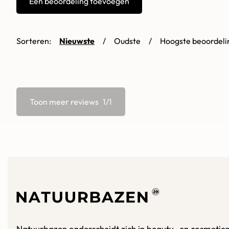
Een beoordeling toevoegen
Sorteren:
Nieuwste
Oudste
Hoogste beoordeli
Toon meer reviews
/
Natuurbazen onderscheidt zich in beauty- en cosmetica