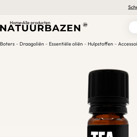
Voor 15:00 uur besteld, vandaag verzonden
Schr
Home
Alle producten
›
Boters
Draagoliën
Essentiële oliën
Hulpstoffen
Accessoi