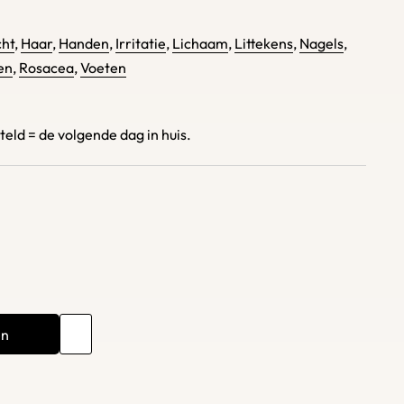
cht
,
Haar
,
Handen
,
Irritatie
,
Lichaam
,
Littekens
,
Nagels
,
en
,
Rosacea
,
Voeten
ld = de volgende dag in huis.
en