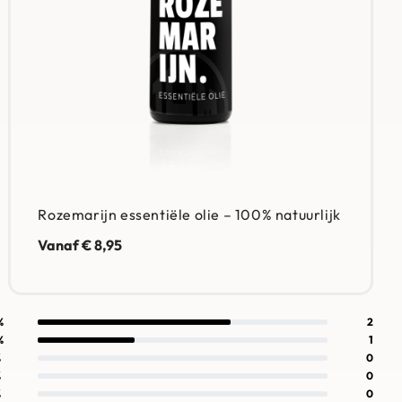
Rozemarijn essentiële olie – 100% natuurlijk
Vanaf
€
8,95
%
2
%
1
%
0
%
0
%
0