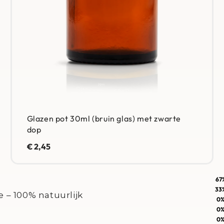
Glazen pot 30ml (bruin glas) met zwarte
dop
€
2,45
67
Gewaardeerd
5
uit 5
33
e – 100% natuurlijk
Gewaardeerd
4
uit 5
0
Gewaardeerd
3
uit 5
0
Gewaardeerd
2
uit 5
0