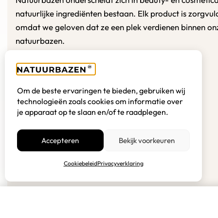
natuurlijke ingrediënten bestaan. Elk product is zorgvu
omdat we geloven dat ze een plek verdienen binnen on
natuurbazen.
E:
hallo@natuurbazen.nl
T:
0548 201 048
Om de beste ervaringen te bieden, gebruiken wij
technologieën zoals cookies om informatie over
je apparaat op te slaan en/of te raadplegen.
Accepteren
Bekijk voorkeuren
© 2026 Natuurbazen
Cookiebeleid
Privacyverklaring
TEA TREE ESSENTIËLE OLIE - 1