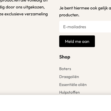
ldig door ons uitgekozen,
Je bent hiermee ook gelijk 
ze exclusieve verzameling
producten.
Meld me aan
Shop
Boters
Draagoliën
Essentiële oliën
Hulpstoffen
Accessoires
00% NATUURLIJK
Sale