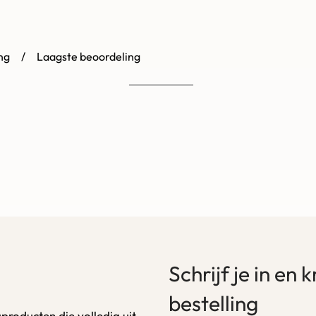
Gewaardeerd
1
uit 5
ng
Laagste beoordeling
Schrijf je in en 
bestelling
producten die volledig uit