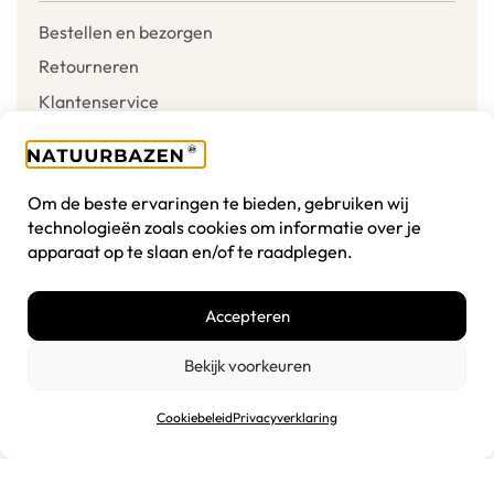
Bestellen en bezorgen
Retourneren
Klantenservice
Mijn account
Verlanglijst
Om de beste ervaringen te bieden, gebruiken wij
Winkelmandje
technologieën zoals cookies om informatie over je
apparaat op te slaan en/of te raadplegen.
Over ons
Accepteren
Onze missie
Algemene voorwaarden
Bekijk voorkeuren
Disclaimer
Cookiebeleid
Privacyverklaring
Cookiebeleid
Privacyverklaring