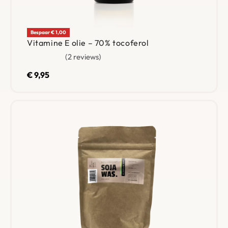
Bespaar € 1,00
Vitamine E olie – 70% tocoferol
2 reviews
Gewaardeerd
5.00
uit 5
€
9,95