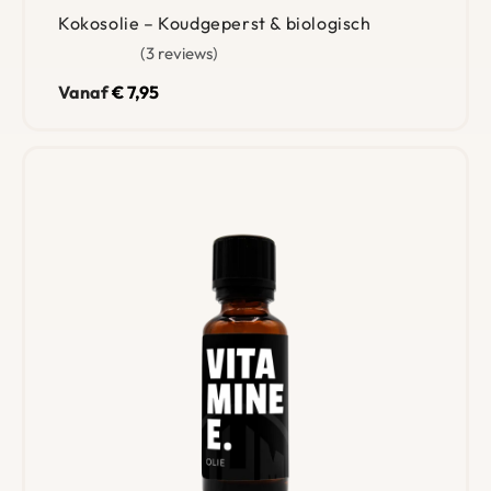
Kokosolie – Koudgeperst & biologisch
3 reviews
Gewaardeerd
4.67
uit 5
Vanaf
€
7,95