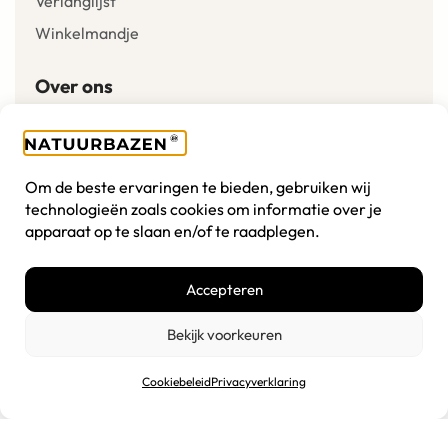
Verlanglijst
Winkelmandje
Over ons
Onze missie
Algemene voorwaarden
Om de beste ervaringen te bieden, gebruiken wij
Disclaimer
technologieën zoals cookies om informatie over je
apparaat op te slaan en/of te raadplegen.
Cookiebeleid
Privacyverklaring
Accepteren
Inspiratie
Bekijk voorkeuren
Toevoegen aan winkelwagen
Cookiebeleid
Privacyverklaring