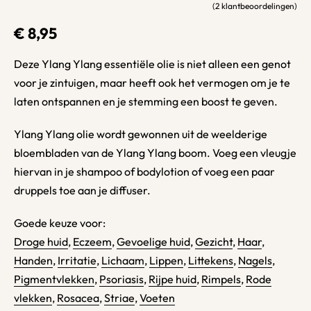
(
2
klantbeoordelingen)
Gewaardeerd
2
5.00
op 5 gebase
€
8,95
Deze Ylang Ylang essentiële olie is niet alleen een genot
voor je zintuigen, maar heeft ook het vermogen om je te
laten ontspannen en je stemming een boost te geven.
Ylang Ylang olie wordt gewonnen uit de weelderige
bloembladen van de Ylang Ylang boom. Voeg een vleugje
hiervan in je shampoo of bodylotion of voeg een paar
druppels toe aan je diffuser.
Goede keuze voor:
Droge huid
,
Eczeem
,
Gevoelige huid
,
Gezicht
,
Haar
,
Handen
,
Irritatie
,
Lichaam
,
Lippen
,
Littekens
,
Nagels
,
Pigmentvlekken
,
Psoriasis
,
Rijpe huid
,
Rimpels
,
Rode
vlekken
,
Rosacea
,
Striae
,
Voeten