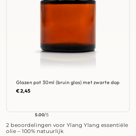
Glazen pot 30ml (bruin glas) met zwarte dop
€
2,45
5.00
/5
Gewaardeerd
2
5.00
op 5 gebaseerd op
klant waarderingen
2 beoordelingen voor
Ylang Ylang essentiële
olie – 100% natuurlijk