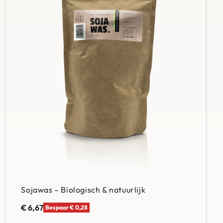
Sojawas – Biologisch & natuurlijk
€
6,67
Bespaar € 0,28