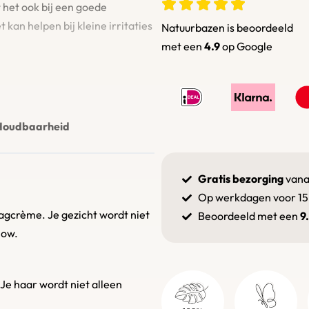
 het ook bij een goede
 kan helpen bij kleine irritaties
Natuurbazen is beoordeeld
met een
4.9
op
Google
uur. Gemaakt in de zonnige
Houdbaarheid
ook bloeit. Met veel liefde en
ot deze fantastische olie. 100%
Gratis bezorging
vana
Op werkdagen voor 15
agcrème. Je gezicht wordt niet
Beoordeeld met een
9
het toe aan je bad voor een luxe
low.
uid en een frisse geur.
eatief bent, maak dan je eigen
Je haar wordt niet alleen