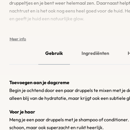
druppeltjes en je bent weer helemaal zen. Daarnaast helpt
nachtrust en is het ook nog eens heel goed voor de huid. Het
en geeft je huid een natuurlijke glow.
Productieproces
Onze lavendel essentiële olie komt rechtstreeks uit de nat
Gebruik
Ingrediënten
velden van Frankrijk, waar lavendel niet alleen groeit maar 
zorg worden de lavendelbloemen geplukt en gedistilleerd t
puur, zonder toevoegingen. Gewoon, natuur op z’n best.
Toevoegen aan je dagcreme
Gebruiksmogelijkheden
Begin je ochtend door een paar druppels te mixen met je d
Gebruik het in een diffuser voor een rustgevend huis, voeg 
alleen blij van de hydratatie, maar krijgt ook een subtiele g
spa-moment, of mix het met je dagcrème voor een zachte h
Voor je haar
Lavendelolie is ook perfect voor een massage. En als je cr
Meng je een paar druppels met je shampoo of conditioner. 
geurkaarsen of zeepjes.
schoon, maar ook superzacht en ruikt heerlijk.