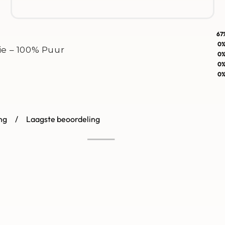
67
Gewaardeerd
5
uit 5
0
ie – 100% Puur
Gewaardeerd
4
uit 5
0
Gewaardeerd
3
uit 5
0
Gewaardeerd
2
uit 5
0
Gewaardeerd
1
uit 5
ng
Laagste beoordeling