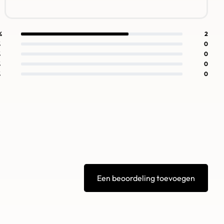
%
2
%
0
%
0
%
0
%
0
Een beoordeling toevoegen