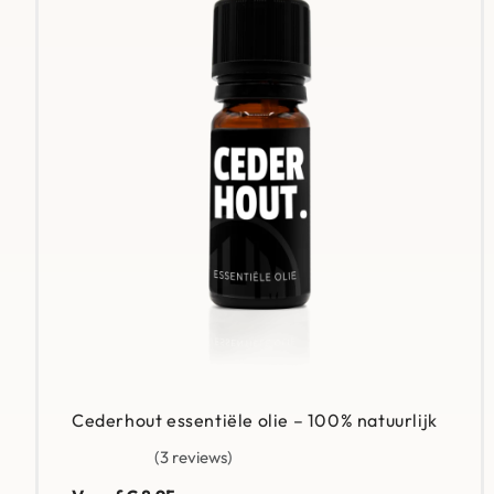
Biologisch
: Groen en schoon, goed voor jou en de plane
Rijk aan Vitamines
: Bomvol vitamine E en A, perfect v
Cederhout essentiële olie – 100% natuurlijk
3 reviews
Gewaardeerd
5.00
uit 5