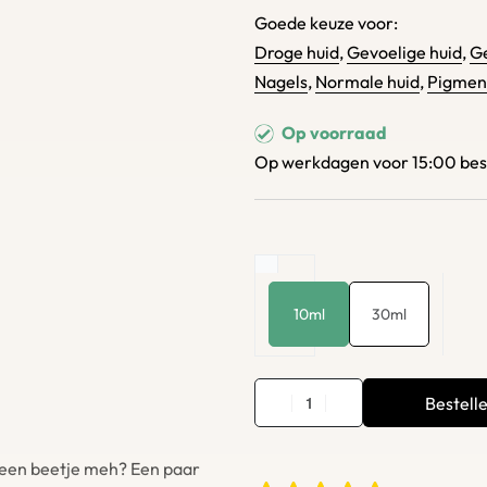
Goede keuze voor:
Droge huid
,
Gevoelige huid
,
Ge
Nagels
,
Normale huid
,
Pigmen
Op voorraad
Op werkdagen voor 15:00 beste
10ml
30ml
Bestell
je een beetje meh? Een paar