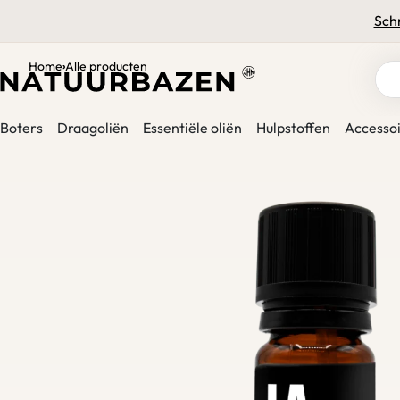
Voor 15:00 uur besteld, vandaag verzonden
Schr
Home
Alle producten
›
Boters
Draagoliën
Essentiële oliën
Hulpstoffen
Accessoi