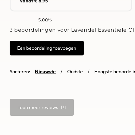
Vanaf
€
8,95
5.00
/5
Gewaardeerd
3
5.00
op 5 gebaseerd op
klant waarderingen
3 beoordelingen voor
Lavendel Essentiële Ol
Een beoordeling toevoegen
Sorteren:
Nieuwste
Oudste
Hoogste beoordeli
Toon meer reviews
/