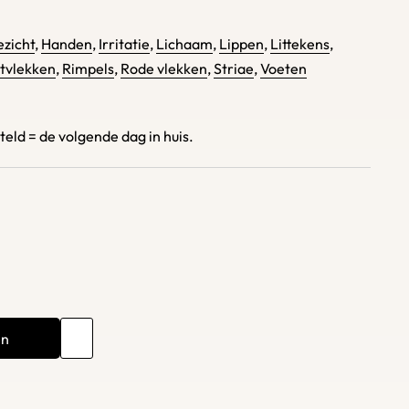
zicht
,
Handen
,
Irritatie
,
Lichaam
,
Lippen
,
Littekens
,
tvlekken
,
Rimpels
,
Rode vlekken
,
Striae
,
Voeten
ld = de volgende dag in huis.
en