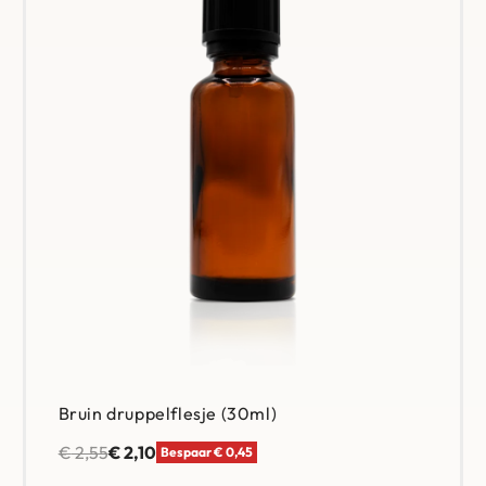
et.
oor een stralende huid.
Bruin druppelflesje (30ml)
€
2,55
€
2,10
Bespaar € 0,45