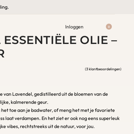
★★★★★
9.6 / 10
ling.
Inloggen
0
ESSENTIËLE OLIE –
R
(
3
klantbeoordelingen)
Gewaardeerd
2
5.00
op 5 gebaseerd
ie van Lavendel, gedistilleerd uit de bloemen van de
lijke, kalmerende geur.
eg het toe aan je badwater, of meng het met je favoriete
ress laat verdampen. En het ziet er ook nog eens superleuk
ijke vibes, rechtstreeks uit de natuur, voor jou.