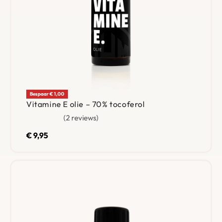
Bespaar € 1,00
Vitamine E olie – 70% tocoferol
2 reviews
Gewaardeerd
5.00
uit 5
€
9,95