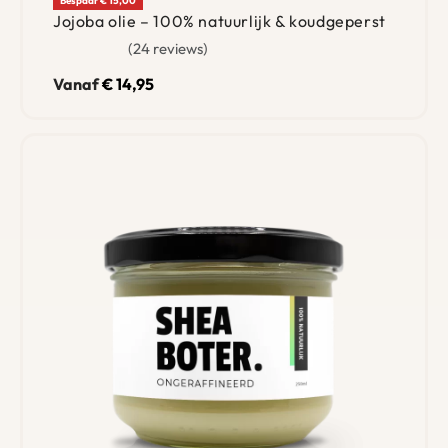
Bespaar € 15,00
Jojoba olie – 100% natuurlijk & koudgeperst
24 reviews
Gewaardeerd
4.74
uit 5
Vanaf
€
14,95