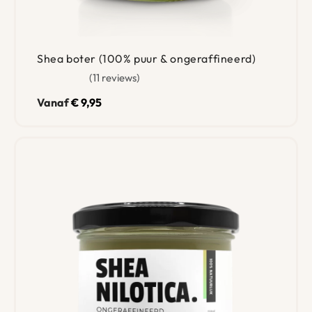
Shea boter (100% puur & ongeraffineerd)
11 reviews
Gewaardeerd
4.91
uit 5
Vanaf
€
9,95