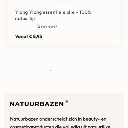
Ylang Ylang essentiële olie – 100%
natuurlijk
2 reviews
Gewaardeerd
5.00
uit 5
Vanaf
€
8,95
Natuurbazen onderscheidt zich in beauty- en
cosmeticaproducten die volledig uit natuurlijke