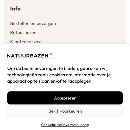
Info
Bestellen en bezorgen
Retourneren
Klantenservice
Mijn account
Verlanglijst
Om de beste ervaringen te bieden, gebruiken wij
Winkelmandje
technologieën zoals cookies om informatie over je
apparaat op te slaan en/of te raadplegen.
Over ons
Accepteren
Onze missie
Algemene voorwaarden
Bekijk voorkeuren
Disclaimer
Cookiebeleid
Privacyverklaring
Cookiebeleid